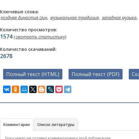
Ключевые слова:
поздняя династия Цин
,
музыкальная традиция
,
западная музыка
,
Количество просмотров:
1574
(
смотреть статистику
)
Количество скачиваний:
2678
Полный текст (HTML)
Полный текст (PDF)
Ск
Комментарии
Список литературы
Пока никто не оставил комментариев к этой публикации.