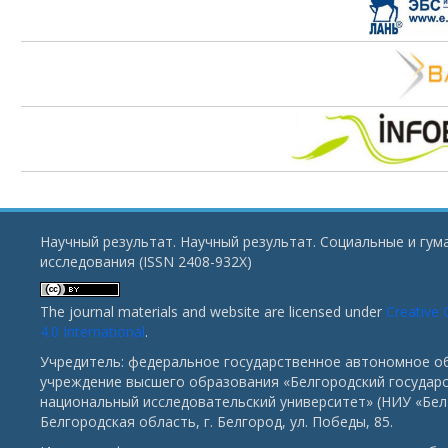
Научный результат. Научный результат. Социальные и гу
исследования (ISSN 2408-932X)
The journal materials and website are licensed under
Creative
4.0 International
.
Учредитель: федеральное государственное автономное о
учреждение высшего образования «Белгородский государ
национальный исследовательский университет» (НИУ «БелГ
Белгородская область, г. Белгород, ул. Победы, 85.