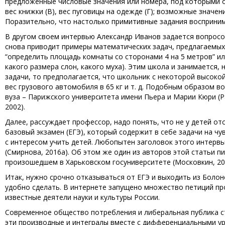
предложенные числовые значения или номера, под которыми они
вес книжки (В), вес пуговицы на одежде (Г); возможные значения:
Поразительно, что настолько примитивные задания восприним
В другом своем интервью Александр Иванов задается вопросо
снова приводит примеры математических задач, предлагаемых н
“определить площадь комнаты со сторонами 4 на 5 метров” или
какого размера слон, какого муха). Этим школа и занимается,
задачи, то предполагается, что школьник с некоторой высоко
вес грузового автомобиля в 65 кг и т. д. Подобным образом в
вуза – Парижского университета имени Пьера и Марии Кюри (Pa
2002).
Далее, рассуждает профессор, надо понять, что не у детей отс
базовый экзамен (ЕГЭ), который содержит в себе задачи на ч
с интересом учить детей. Любопытен заголовок этого интервью:
(Смирнова, 2016а). Об этом же один из авторов этой статьи пи
произошедшем в Харьковском госуниверситете (Московкин, 200
Итак, нужно срочно отказываться от ЕГЭ и выходить из Болонс
удобно сделать. В интернете запущено множество петиций про
известные деятели науки и культуры России.
Современное общество потребления и либеральная публика с
эти производные и интегралы вместе с дифференциальными ура