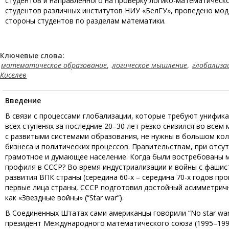
студентов и направленного на проверку логико-математическ
студентов различных институтов НИУ «БелГУ», проведено мо
стороны студентов по разделам математики.
Ключевые слова:
математическое образование
,
логическое мышление
,
глобализа
Киселев
Введение
В связи с процессами глобализации, которые требуют унифик
всех ступенях за последние 20–30 лет резко снизился во всем
с развитыми системами образования, не нужны в большом кол
бизнеса и политических процессов. Правительствам, при отс
грамотное и думающее население. Когда были востребованы м
профиля в СССР? Во время индустриализации и войны с фашист
развития ВПК страны (середина 60-x – середина 70-х годов про
первые лица страны, СССР подготовил достойный асимметричн
как «Звездные войны» (“Star war”).
В Соединенных Штатах сами американцы говорили “No star war
президент Международного математического союза (1995–199