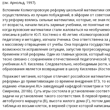
(см.: Арнольд, 1997).
Вспомним Колмогоровскую реформу школьной математики семи
осуществлялась из лучших побуждений, в эйфории от советских
эту реформу взялись сильные математики, которые, не зная п
от возраста, начали писать заумные учебники, не понятные не
когда вузовские математики стали жаловаться на необучаемо
описаны в работе Ю.П. Костенко к 40-летию «Колмогоровской 
педагогику и методику, изгнала Ученика. Она ответственна за
к массовому отвращению от учебы. Она породила государстве
возможности исправления ситуации, запустив прогрессирующу
бременем этой реформы. Один из главных уроков, который над
тесно связано с сохранением отечественной педагогической т
учебниках А.П. Киселева. Следовательно, необходимым (хотя
образования является возвращение в школу Киселева» (Костенко,
Поражают метания, которые отличают российское математиче
реформы» до примитивизации со времени внедрения ЕГЭ, то ес
изданию «Накануне.RU» заведующий кафедрой геометрии и топ
Смирнова, 2016b). Суть игры состояла в установлении соотве
задачи на установление такого соответствия. В первой приводи
автобусного маршрута (В), высота жилого дома (Г), потом даютс
таблица из восьми клеток, в верхней строке которой написаны 