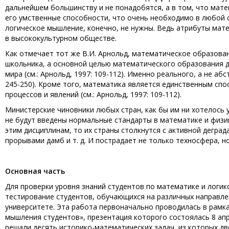
дальнейшем большинству и не понадобятся, а в том, что мат
его умственные способности, что очень необходимо в любой 
логическое мышление, конечно, не нужны. Ведь атрибуты мат
в высококультурном обществе.
Как отмечает тот же В.И. Арнольд, математическое образов
школьника, а основной целью математического образования 
мира (см.: Арнольд, 1997: 109-112). Именно реального, а не а
245-250). Кроме того, математика является единственным сп
процессов и явлений (см.: Арнольд, 1997: 109-112).
Министерские чиновники любых стран, как бы им ни хотелось 
не будут введены нормальные стандарты в математике и физике
этим дисциплинам, то их страны столкнутся с активной деград
прорывами дамб и т. д. И пострадает не только техносфера, но
Основная часть
Для проверки уровня знаний студентов по математике и лог
тестирование студентов, обучающихся на различных направл
университете. Эта работа первоначально проводилась в рам
мышления студентов», презентация которого состоялась 8 апр
решали десять историко-математических задач, из которых дв