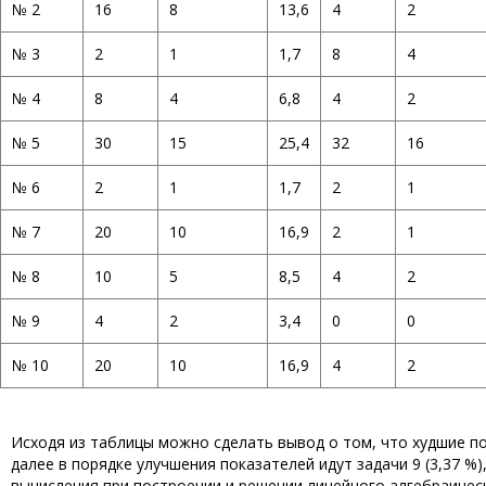
№ 2
16
8
13,6
4
2
№ 3
2
1
1,7
8
4
№ 4
8
4
6,8
4
2
№ 5
30
15
25,4
32
16
№ 6
2
1
1,7
2
1
№ 7
20
10
16,9
2
1
№ 8
10
5
8,5
4
2
№ 9
4
2
3,4
0
0
№ 10
20
10
16,9
4
2
Исходя из таблицы можно сделать вывод о том, что худшие пок
далее в порядке улучшения показателей идут задачи 9 (3,37 %), 
вычисления при построении и решении линейного алгебраическ