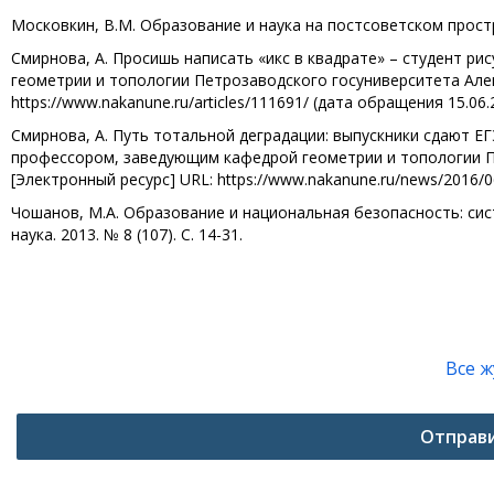
Московкин, В.М. Образование и наука на постсоветском простра
Смирнова, А. Просишь написать «икс в квадрате» – студент ри
геометрии и топологии Петрозаводского госуниверситета Алекс
https://www.nakanune.ru/articles/111691/ (дата обращения 15.06.
Смирнова, А. Путь тотальной деградации: выпускники сдают ЕГ
профессором, заведующим кафедрой геометрии и топологии Пе
[Электронный ресурс] URL: https://www.nakanune.ru/news/2016/0
Чошанов, М.А. Образование и национальная безопасность: си
наука. 2013. № 8 (107). С. 14-31.
Все 
Отправ