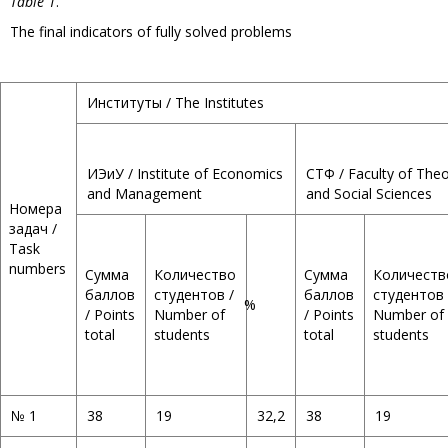
Table 1
.
The final indicators of fully solved problems
Институты / The Institutes
ИЭиУ / Institute of Economics
СТФ / Faculty of The
and Management
and Social Sciences
Номера
задач /
Task
numbers
Сумма
Количество
Сумма
Количеств
баллов
студентов /
баллов
студентов 
%
/ Points
Number of
/ Points
Number of
total
students
total
students
№ 1
38
19
32,2
38
19