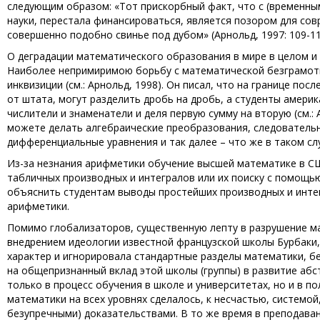
следующим образом: «Тот прискорбный факт, что с (временны
науки, перестала финансироваться, является позором для сов
совершенно подобно свинье под дубом» (Арнольд, 1997: 109-112
О деградации математического образования в мире в целом и в
Наиболее непримиримою борьбу с математической безграмотно
инквизиции (см.: Арнольд, 1998). Он писал, что на границе по
от штата, могут разделить дробь на дробь, а студенты америк
числители и знаменатели и деля первую сумму на вторую (см.: 
можете делать алгебраические преобразования, следовательн
дифференциальные уравнения и так далее – что же в таком слу
Из-за незнания арифметики обучение высшей математике в США
табличных производных и интегралов или их поиску с помощь
объяснить студентам выводы простейших производных и интегр
арифметики.
Помимо глобализаторов, существенную лепту в разрушение ма
внедрением идеологии известной французской школы Бурбаки
характер и игнорировала стандартные разделы математики, б
на общепризнанный вклад этой школы (группы) в развитие аб
только в процесс обучения в школе и университетах, но и в 
математики на всех уровнях сделалось, к несчастью, систем
безупречными) доказательствами. В то же время в преподава