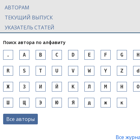
АВТОРАМ
ТЕКУЩИЙ ВЫПУСК
УКАЗАТЕЛЬ СТАТЕЙ
Поиск автора по алфавиту
.
A
B
C
D
E
F
G
H
R
S
T
U
V
W
Y
Z
d
Ж
З
И
Й
К
Л
М
Н
О
Ш
Щ
Э
Ю
Я
д
ж
к
Все авторы
Все журн