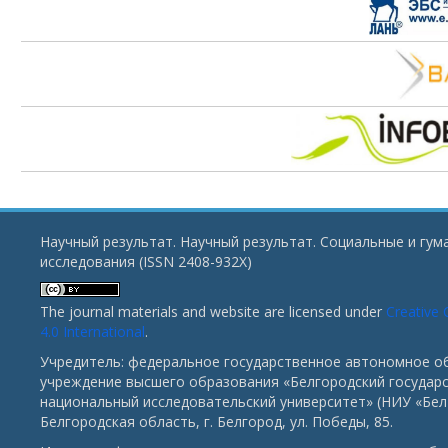
Научный результат. Научный результат. Социальные и гу
исследования (ISSN 2408-932X)
The journal materials and website are licensed under
Creative
4.0 International
.
Учредитель: федеральное государственное автономное о
учреждение высшего образования «Белгородский государ
национальный исследовательский университет» (НИУ «БелГ
Белгородская область, г. Белгород, ул. Победы, 85.