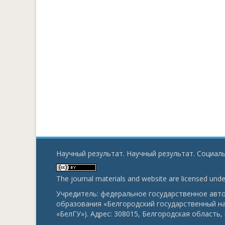
Научный результат. Научный результат. Социаль
The journal materials and website are licensed und
Учредитель: федеральное государственное ав
образования «Белгородский государственный н
«БелГУ»). Адрес: 308015, Белгородская область, г