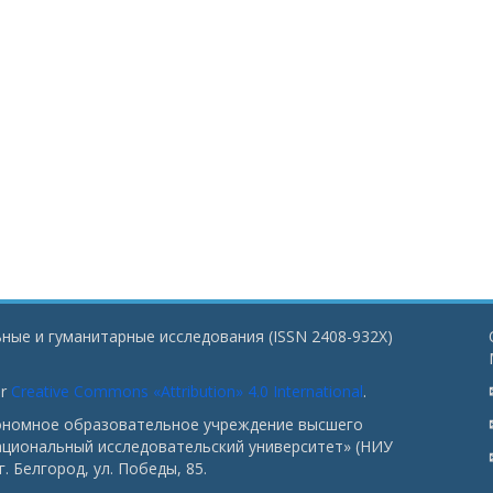
ные и гуманитарные исследования (ISSN 2408-932X)
er
Creative Commons «Attribution» 4.0 International
.
тономное образовательное учреждение высшего
ациональный исследовательский университет» (НИУ
. Белгород, ул. Победы, 85.