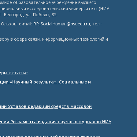
номное образовательное учреждение высшего
ациональный исследовательский университет» (НИУ
. Белгород, ул. Победы, 85.
Ольхов, e-mail:
RR_SocialHuman@bsuedu.ru
, тел.:
зору в сфере связи, информационных технологий и
ры к статье
ции «Научный результат. Социальные и
ении Уставов редакций средств массовой
дении Регламента издания научных журналов НИУ
нии состава редакционной коллегии журнала