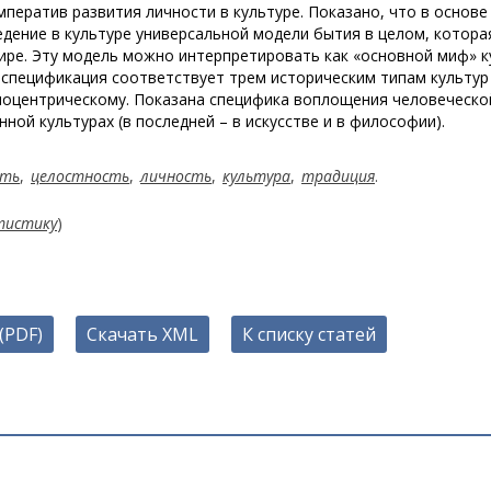
ператив развития личности в культуре. Показано, что в основе
дение в культуре универсальной модели бытия в целом, котора
ире. Эту модель можно интерпретировать как «основной миф» 
я спецификация соответствует трем историческим типам культур
поцентрическому. Показана специфика воплощения человеческо
ной культурах (в последней – в искусстве и в философии).
сть
,
целостность
,
личность
,
культура
,
традиция
.
тистику
)
(PDF)
Скачать XML
К списку статей