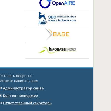
Остались вопросы?
Можете написать нам:
✉
Администратор сайта
✉
Контент менеджер
✉
Ответственный cекретарь