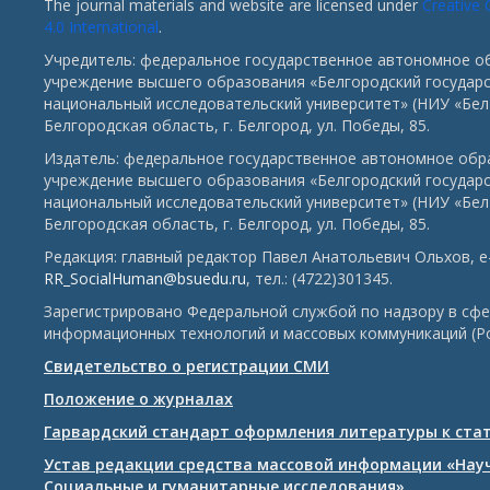
The journal materials and website are licensed under
Creative
4.0 International
.
Учредитель: федеральное государственное автономное о
учреждение высшего образования «Белгородский государ
национальный исследовательский университет» (НИУ «БелГ
Белгородская область, г. Белгород, ул. Победы, 85.
Издатель: федеральное государственное автономное обр
учреждение высшего образования «Белгородский государ
национальный исследовательский университет» (НИУ «БелГ
Белгородская область, г. Белгород, ул. Победы, 85.
Редакция: главный редактор Павел Анатольевич Ольхов, e-
RR_SocialHuman@bsuedu.ru
, тел.: (4722)301345.
Зарегистрировано Федеральной службой по надзору в сфе
информационных технологий и массовых коммуникаций (Р
Свидетельство о регистрации СМИ
Положение о журналах
Гарвардский стандарт оформления литературы к ста
Устав редакции средства массовой информации «Нау
Социальные и гуманитарные исследования»