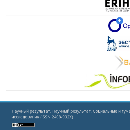
Научный результат. Научный результат. Социальные и гу
исследования (ISSN 2408-932X)