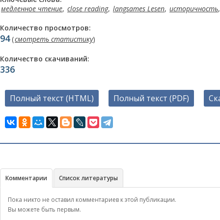
медленное чтение
,
сlose reading
,
langsames Lesen
,
историчность
Количество просмотров:
94
(
смотреть статистику
)
Количество скачиваний:
336
Полный текст (HTML)
Полный текст (PDF)
Ск
Комментарии
Список литературы
Пока никто не оставил комментариев к этой публикации.
Вы можете быть первым.