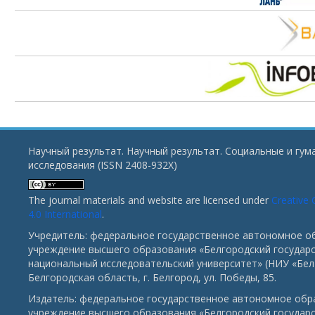
Научный результат. Научный результат. Социальные и гу
исследования (ISSN 2408-932X)
The journal materials and website are licensed under
Creative
4.0 International
.
Учредитель: федеральное государственное автономное о
учреждение высшего образования «Белгородский государ
национальный исследовательский университет» (НИУ «БелГ
Белгородская область, г. Белгород, ул. Победы, 85.
Издатель: федеральное государственное автономное обр
учреждение высшего образования «Белгородский государ