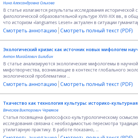
Нина Александровна Ольхова
В статье излагаются результаты исследования исторической
филологической образовательной культуре XVIII-XIX вв., в об
что историзм «langsames Lesen» актуален в ситуации гуманитар
Смотреть аннотацию
Смотреть полный текст (PDF)
Экологический кризис как источник новых мифологем
нау
Антон Михайлович Билибин
В статье анализируются экологические мифологемы в научной
мифотворчества, возникающие в контексте глобального эколо
экологической проблематики ...
Смотреть аннотацию
Смотреть полный текст (PDF)
Ткачество как технология культуры:
историко-культурная
Вячеслав Викторович Червяков
Статья посвящена философско-культурологическому осмыслени
исследования связана с необходимостью пересмотра традицио
утилитарную практику. В работе показано, ...
Смотреть аннотацию
Смотреть полный текст (PDF)