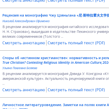
Смотреть аннотацию
Смотреть полный текст (PDF)
Рецензия на монографию Чжу Цзяньгана «尼·斯特拉霍夫文学批评研究
Николай Александрович Ефименко
В рецензии анализируется монография китайского исслед
Н. Н. Страхова»), вышедшая в издательстве Пекинского универ
великих современников (Толстого ...
Смотреть аннотацию
Смотреть полный текст (PDF)
Споры об «истинном христианстве»: нормативность и рел
True Christian? Contesting Religious Identity in American Culture,
202
Ульяна Павловна Беляева
В рецензии анализируется монография Дэвида У. Конгдона «К
американской культуре». Актуальность рецензируемой книги о
...
Смотреть аннотацию
Смотреть полный текст (PDF)
Личностное литературоведение. Заметки на полях книги 