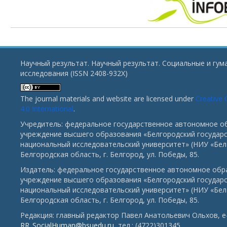
Научный результат. Научный результат. Социальные и гу
исследования (ISSN 2408-932X)
The journal materials and website are licensed under
Creative
4.0 International
.
Учредитель: федеральное государственное автономное о
учреждение высшего образования «Белгородский государ
национальный исследовательский университет» (НИУ «БелГ
Белгородская область, г. Белгород, ул. Победы, 85.
Издатель: федеральное государственное автономное обр
учреждение высшего образования «Белгородский государ
национальный исследовательский университет» (НИУ «БелГ
Белгородская область, г. Белгород, ул. Победы, 85.
Редакция: главный редактор Павел Анатольевич Ольхов, e-
RR_SocialHuman@bsuedu.ru
, тел.: (4722)301345.